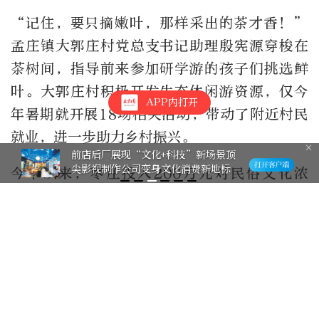
“记住，要只摘嫩叶，那样采出的茶才香！”
孟庄镇大郭庄村党总支书记助理殷宪源穿梭在
茶树间，指导前来参加研学游的孩子们挑选鲜
叶。大郭庄村积极开发生态休闲游资源，仅今
APP内打开
年暑期就开展18场相关活动，带动了附近村民
就业，进一步助力乡村振兴。
前店后厂展现“文化+科技”新场景顶
尖影视制作公司变身文化消费新地标
今年以来，枣庄投入200万元对民俗文化浓
郁、拉动消费明显的乡村旅游节会活动给予支
持。初步估算，全市暑期游客达到500万人次
左右，旅游收入近40亿元。下一步，当地将继
续从提升景区品质、丰富文旅活动等方面发
力，持续优化文旅体验，提振文旅消费。