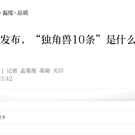
发布，“独角兽10条”是什
| 记者 孟紫薇 美编 关印
3:42
更多