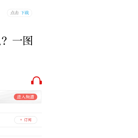
么？一图
进入频道
+ 订阅