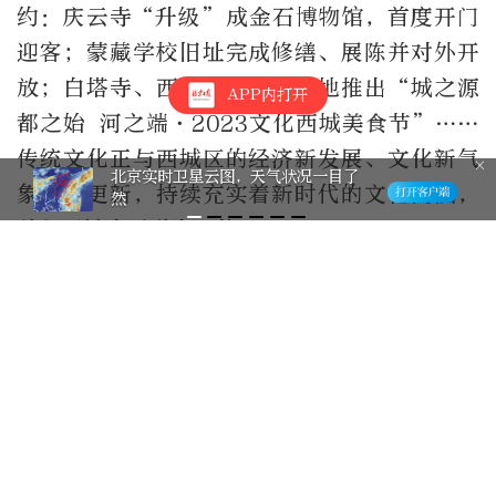
约：庆云寺“升级”成金石博物馆，首度开门
迎客；蒙藏学校旧址完成修缮、展陈并对外开
放；白塔寺、西便门明城墙等地推出“城之源
APP内打开
都之始 河之端·2023文化西城美食节”……
传统文化正与西城区的经济新发展、文化新气
北京实时卫星云图，天气状况一目了
象同步更新，持续充实着新时代的文化内涵，
然
并与百姓生活融为一体。
2023北京文化论坛
进入专题
方非
北京日报社记者
+关注
4901篇作品