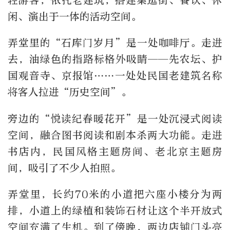
轻游客，依托老建筑，搭建集逛街、餐饮、休
闲、演出于一体的活动空间。
弄堂里的“石库门岁月”是一处咖啡厅。走进
去，油绿色的指路标格外吸睛——先农坛、护
国观音寺、京报馆……一处处民国老建筑名称
将客人拉进“历史空间”。
旁边的“悦读纪春暖花开”是一处沉浸式阅读
空间，融合图书阅读和剧本杀两大功能。走进
书店内，民国风格主题房间、老北京主题房
间，吸引了不少人拍照。
弄堂里，长约70米的小道把六座小楼分为两
排，小道上的绿植和装饰石材让这个半开放式
空间充满了生机。到了傍晚，两边店铺门头亮