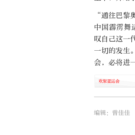
“通往巴黎
中国霹雳舞
叹自己这一
一切的发生
会，必将进
欢聚亚运会
编辑：曾佳佳