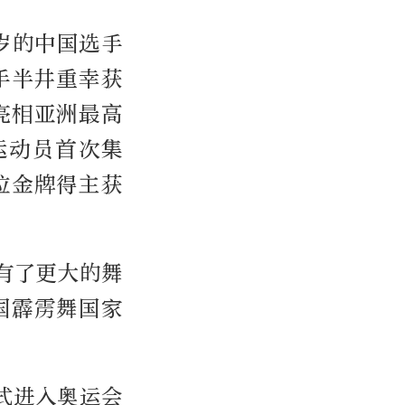
岁的中国选手
手半井重幸获
亮相亚洲最高
运动员首次集
位金牌得主获
有了更大的舞
国霹雳舞国家
式进入奥运会