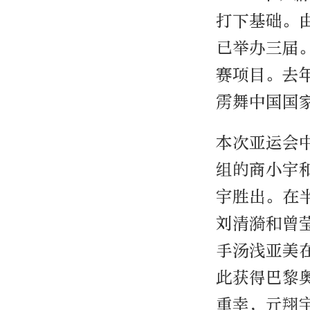
打下基础。
已举办三届
赛项目。去
雳舞中国国
本次亚运会
组的商小宇
宇胜出。在
刘清漪和曾
手汤浅亚美
此获得巴黎
重幸，亓翔