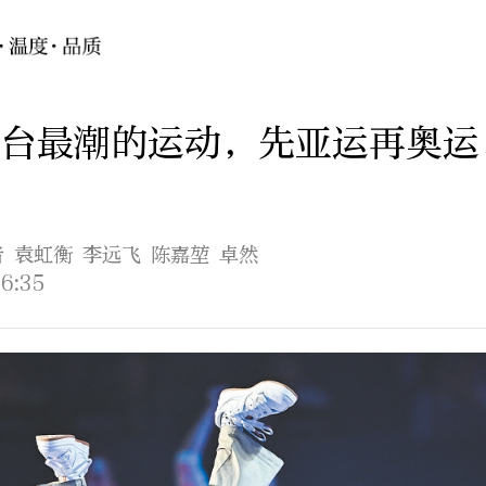
台最潮的运动，先亚运再奥运
者 袁虹衡 李远飞 陈嘉堃 卓然
6:35