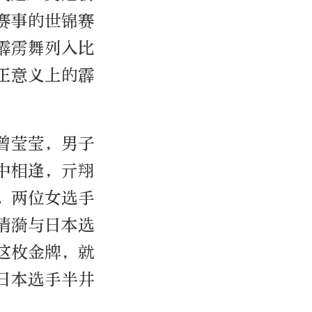
赛事的世锦赛
霹雳舞列入比
正意义上的霹
曾莹莹，男子
中相逢，亓翔
。两位女选手
清漪与日本选
这枚金牌，就
日本选手半井