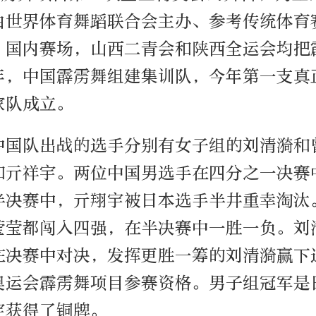
由世界体育舞蹈联合会主办、参考传统体育
。国内赛场，山西二青会和陕西全运会均把
年，中国霹雳舞组建集训队，今年第一支真
家队成立。
中国队出战的选手分别有女子组的刘清漪和
和亓祥宇。两位中国男选手在四分之一决赛
半决赛中，亓翔宇被日本选手半井重幸淘汰
莹莹都闯入四强，在半决赛中一胜一负。刘
在决赛中对决，发挥更胜一筹的刘清漪赢下
奥运会霹雳舞项目参赛资格。男子组冠军是
宇获得了铜牌。