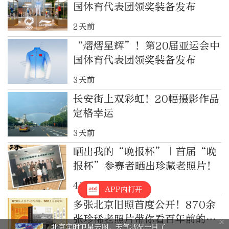
国体育代表团领奖装备发布
2天前
“熠熠星辉”！第20届亚运会中
国体育代表团领奖装备发布
3天前
长安街上双彩虹！20幅摄影作品
定格幸运
3天前
晒出我的“晚报杯”｜首届“晚
报杯”参赛者晒出珍藏老照片！
4天前
APP内打开
多张北京旧照首度公开！870余
张珍稀老照片带你看百年前的中
北京实时卫星云图，天气状况一目了