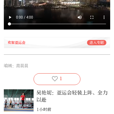
欢聚亚运会
进入专题
编辑：高晨晨
1
吴艳妮：亚运会轻装上阵、全力
以赴
1小时前