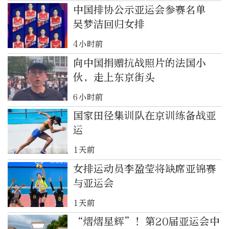
中国排协公示亚运会参赛名单
吴梦洁回归女排
4小时前
向中国捐赠抗战照片的法国小
伙，走上东京街头
6小时前
国家田径集训队在京训练备战亚
运
1天前
女排运动员李盈莹将缺席亚锦赛
与亚运会
1天前
“熠熠星辉”！第20届亚运会中