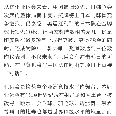
从杭州亚运会来看，中国遥遥领先、日韩争夺
次席的整体局面未变。奖牌榜上日本与韩国竞
争激烈，仍享受“奥运红利”的日本队在金牌
数上领先10枚，但两家奖牌数相差无几。倒是
印度队在诸多项目上取得突破，夺得28金的同
时，还成为除中日韩外唯一奖牌数达到三位数
的代表团，不仅未来在亚运会有冲击韩日的可
能，在巴黎也将与中国队在射击等项目上直接
“对话”。
亚运会是检验整个亚洲竞技水平的舞台，本届
亚运会有13项世界纪录在射击场和举重台上被
改写，跳水、乒乓球、羽毛球、霹雳舞、攀岩
等项目的比赛也都是世界顶级水平的较量。而