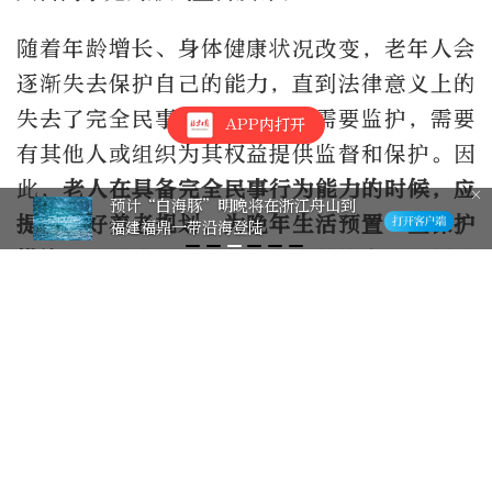
随着年龄增长、身体健康状况改变，老年人会
逐渐失去保护自己的能力，直到法律意义上的
失去了完全民事行为能力，就需要监护，需要
APP内打开
有其他人或组织为其权益提供监督和保护。因
此，
老人在具备完全民事行为能力的时候，应
预计“白海豚”明晚将在浙江舟山到
提前做好养老规划，为晚年生活预置一些保护
福建福鼎一带沿海登陆
措施。
尹政伟透露，北京市老龄协会正在制作
意定监护指引，计划于近期发布。这是一本细
致的普法手册，可以给公众非常“接地气”的
指导。
在她看来，权益保护，重在未雨绸缪。“我们
一直倡导积极老龄观，对自身的生活照料、健