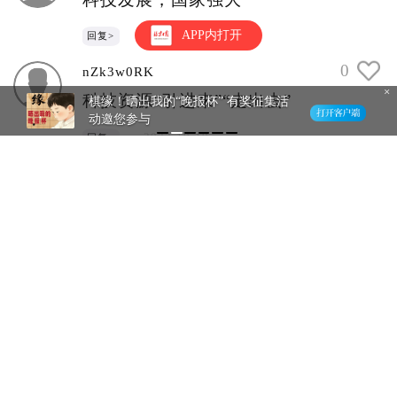
APP内打开
2023-10-19
回复>
0
nZk3w0RK
科技资源“引进来”“走出去”
棋缘！晒出我的“晚报杯” 有奖征集活
动邀您参与
2023-10-19
回复>
0
UFWyY6Vl
引得进来，也走得出去，点赞
2023-10-19
回复>
0
程丞诚
成果丰硕
2023-10-19
回复>
0
BwqCwCc9