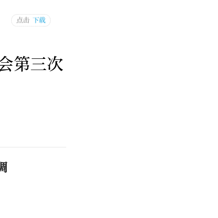
会第三次
调