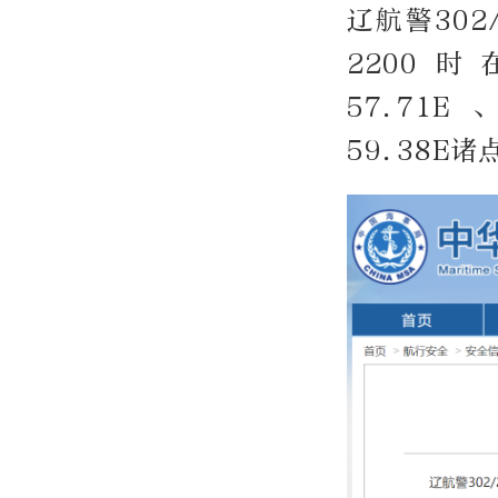
辽航警302
2200时在4
57.71E、
59.38E