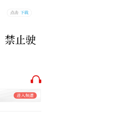
，禁止驶
进入频道
：