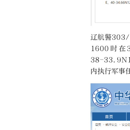
辽航警303
1600时在3
38-33.9
内执行军事