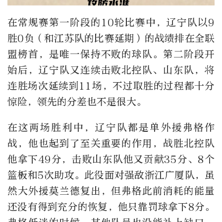
在常规赛第一阶段的10轮比赛中，辽宁队以9
胜0负（和江苏队的比赛延期）的战绩排在全联
盟榜首，是唯一保持不败的球队。第二阶段开
始后，辽宁队又连续击败北控队、山东队，将
连胜场次延续到11场，不过取胜的过程都十分
惊险，领先的分差也不是很大。
在这两场胜利中，辽宁队都是单外援弗格作
战，他也起到了至关重要的作用，战胜北控队
他拿下49分，击败山东队他又贡献35分、8个
篮板和5次助攻。此役面对强敌浙江广厦队，虽
然大外援莫兰德复出，但弗格此前消耗的能量
还没有得到充分的恢复，他只靠罚球拿下8分。