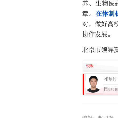
养、生物医
章。
在体制
对，做好高
协作发展。
北京市领导
识政
祁梦竹
976
编辑：赵司尧