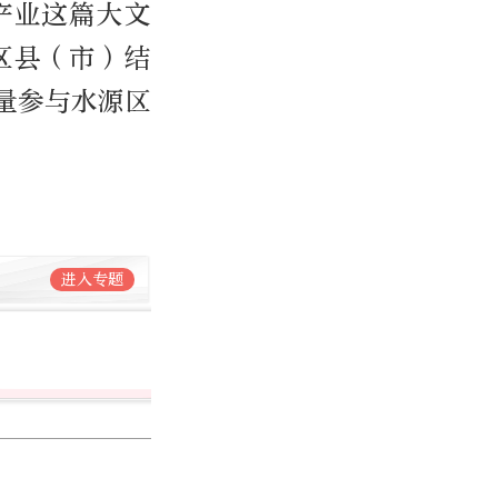
产业这篇大文
区县（市）结
量参与水源区
进入专题
范俊生
北京日报社记者
1287篇作品