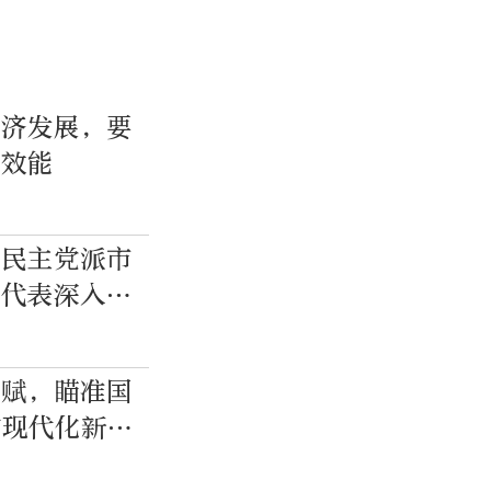
经济发展，要
展效能
各民主党派市
士代表深入交
禀赋，瞄准国
的现代化新城