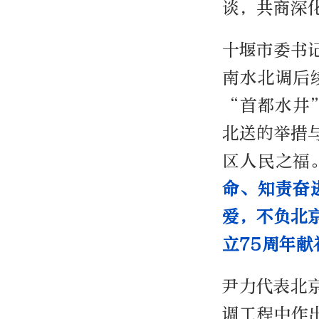
谈，共商深
十堰市委书
南水北调后
“首都水井
北送的举措
区人民之福
命、知责奋
爱，不负北
立75周年献
尹力代表北
调工程中作