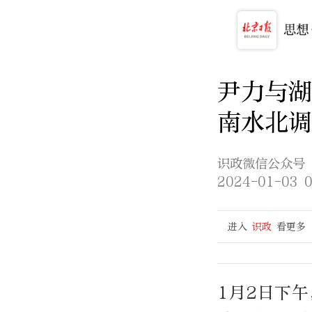
尹力与湖
南水北调
识政微信公众号
2024-01-03 0
进入
识政
看更多
1月2日下