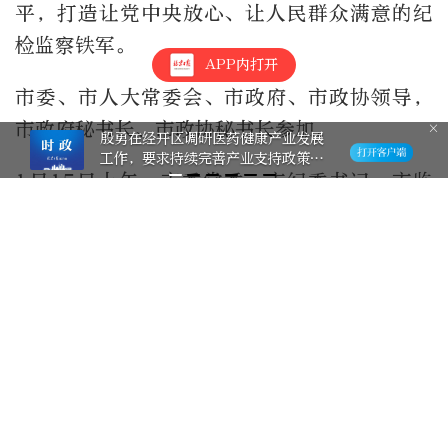
平，打造让党中央放心、让人民群众满意的纪
检监察铁军。
APP内打开
市委、市人大常委会、市政府、市政协领导，
市政府秘书长、市政协秘书长参加。
殷勇在经开区调研医药健康产业发展
工作，要求持续完善产业支持政策，
提升医药健康产业发展能级
1月15日上午，市委常委、市纪委书记、市监
委主任陈健代表市纪委常委会作工作报告。
识政
进入专题
祁梦竹
北京日报社记者
+关注
976篇作品