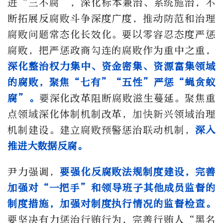
进“三不腐”，深化标本兼治、系统施治，不
断拓展反腐败斗争深度广度，推动防范和治理
腐败问题常态化长效化。要以零容忍态度严惩
腐败，把严惩政商勾连的腐败作为重中之重，
深化整治权力集中、资金密集、资源富集领域
的腐败，聚焦“七有”“五性”严惩“蝇贪蚁
腐”。
要深化改革阻断腐败滋生蔓延。聚焦重
点领域深化体制机制改革，加快新兴领域治理
机制建设。建立腐败预警惩治联动机制，
深入
推进大数据反腐。
尹力强调，
要强化反腐败法规制度建设，完善
加强对“一把手”和领导班子其他成员监督的
制度措施，加强对制度执行情况的监督检查。
要坚决有力惩治行贿行为，完善行贿人“黑名