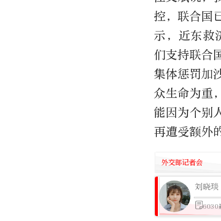
控，联合国
示，近东救
们支持联合
集体惩罚加
众生命为重
能因为个别
再遭受额外
外交部记者会
刘晓琰
603