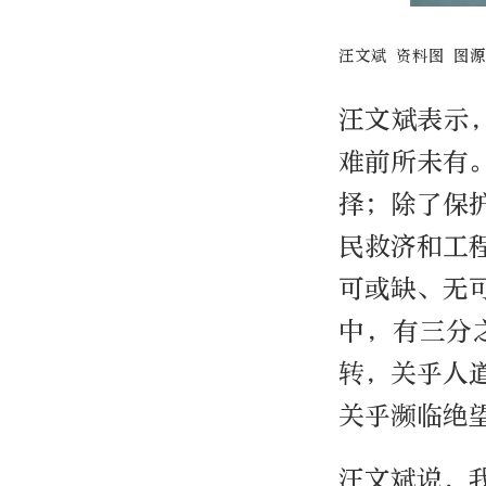
汪文斌 资料图 图
汪文斌表示
难前所未有
择；除了保
民救济和工
可或缺、无
中，有三分
转，关乎人
关乎濒临绝
汪文斌说，