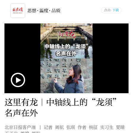
这里有龙｜中轴线上的“龙须”
名声在外
北京日报客户端
| 记者 周航 张琪 作者 杨征 实习生 夏晴