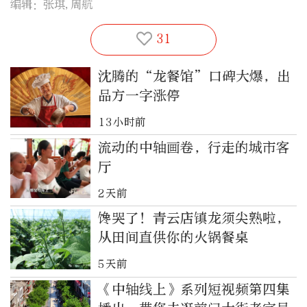
编辑：张琪,周航
31
沈腾的“龙餐馆”口碑大爆，出
品方一字涨停
13小时前
流动的中轴画卷，行走的城市客
厅
2天前
馋哭了！青云店镇龙须尖熟啦，
从田间直供你的火锅餐桌
5天前
《中轴线上》系列短视频第四集