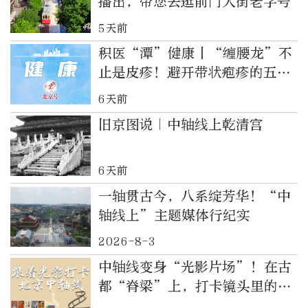
播出，带您去逛前门大街老字号
5天前
积医“潭”健康丨“缠腰龙”不
止是皮疹！避开带状疱疹的五个
认知误区
6天前
旧京图说｜中轴线上乾清宫
6天前
一轴贯古今，八系绽芳华！“中
轴线上”主题媒体行纪实
2026-8-3
中轴线变身“光影片场”！在古
都“脊梁”上，打卡镜头里的同
款浪漫~