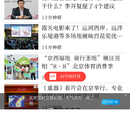
干什么？李开复提了4个建议
13分钟前
露天电影来了！运河西岸、远洋
乐堤港等多场地展映百花奖优秀
影片～
14分钟前
“京西福地 骑行圣地”展区亮
相“8·8”北京体育消费季
APP内打开
16分钟前
《重器》看片会在京举行，专业
质感与时代价值获认可
棋缘！晒出我的“晚报杯” 有奖征集
活动邀您参与
18分钟前
阿穆尔隼