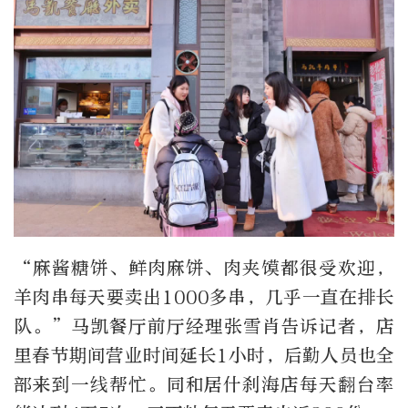
“麻酱糖饼、鲜肉麻饼、肉夹馍都很受欢迎，
羊肉串每天要卖出1000多串，几乎一直在排长
队。”马凯餐厅前厅经理张雪肖告诉记者，店
里春节期间营业时间延长1小时，后勤人员也全
部来到一线帮忙。同和居什刹海店每天翻台率