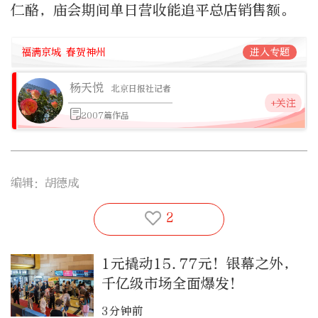
仁酪，庙会期间单日营收能追平总店销售额。
福满京城 春贺神州
进入专题
杨天悦
北京日报社记者
+关注
2007篇作品
编辑：胡德成
2
1元撬动15.77元！银幕之外，
千亿级市场全面爆发！
3分钟前