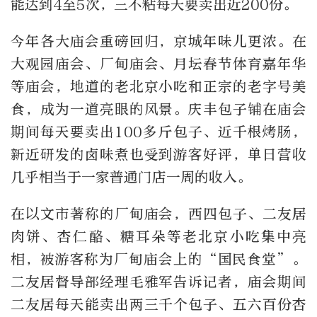
能达到4至5次，三不粘每天要卖出近200份。
今年各大庙会重磅回归，京城年味儿更浓。在
大观园庙会、厂甸庙会、月坛春节体育嘉年华
等庙会，地道的老北京小吃和正宗的老字号美
食，成为一道亮眼的风景。庆丰包子铺在庙会
期间每天要卖出100多斤包子、近千根烤肠，
新近研发的卤味煮也受到游客好评，单日营收
几乎相当于一家普通门店一周的收入。
在以文市著称的厂甸庙会，西四包子、二友居
肉饼、杏仁酪、糖耳朵等老北京小吃集中亮
相，被游客称为厂甸庙会上的“国民食堂”。
二友居督导部经理毛雅军告诉记者，庙会期间
二友居每天能卖出两三千个包子、五六百份杏