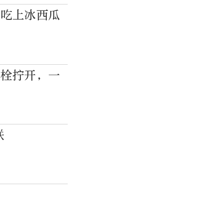
人吃上冰西瓜
火栓拧开，一
联