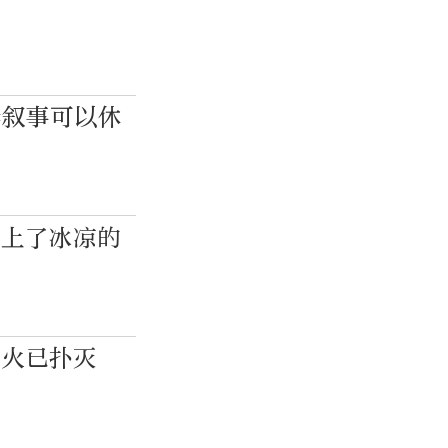
套叙事可以休
吃上了冰凉的
明火已扑灭