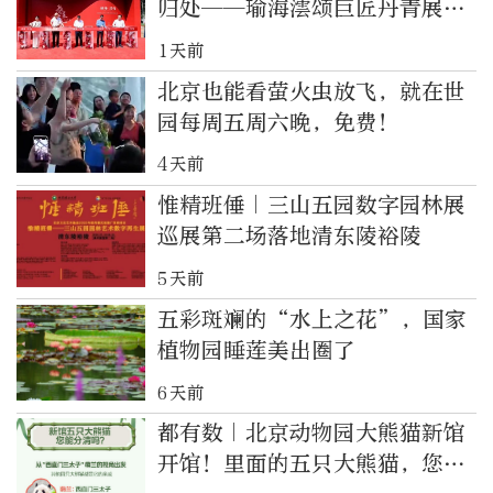
归处——瑜海澐颂巨匠丹青展启
幕
1天前
北京也能看萤火虫放飞，就在世
园每周五周六晚，免费！
4天前
惟精班倕｜三山五园数字园林展
巡展第二场落地清东陵裕陵
5天前
五彩斑斓的“水上之花”，国家
植物园睡莲美出圈了
6天前
都有数｜北京动物园大熊猫新馆
开馆！里面的五只大熊猫，您都