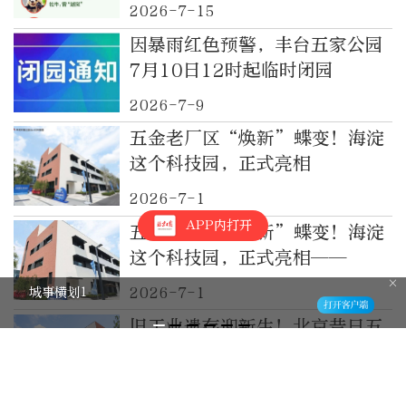
认识吗？
2026-7-15
因暴雨红色预警，丰台五家公园
7月10日12时起临时闭园
2026-7-9
五金老厂区“焕新”蝶变！海淀
这个科技园，正式亮相
2026-7-1
APP内打开
五金老厂区“焕新”蝶变！海淀
这个科技园，正式亮相——
城事横划1
2026-7-1
旧工业遗存迎新生！北京昔日五
金厂区变身硬核科创园
2026-6-30