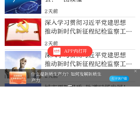
2天前
深入学习贯彻习近平党建思想
推动新时代新征程纪检监察工作
高质量发展之四推进作风建设常
2天前
态化长效化
APP内打开
深入学习贯彻习近平党建思想
推动新时代新征程纪检监察工作
高质量发展之三持之以恒推进全
什么是新质生产力？如何发展新质生
2天前
产力
面从严治党
城市更新提质 轨道赋能发展！
昌平加快构建区域协调发展新格
局
3天前
“电影+”如何激发千亿级消费
新活力？