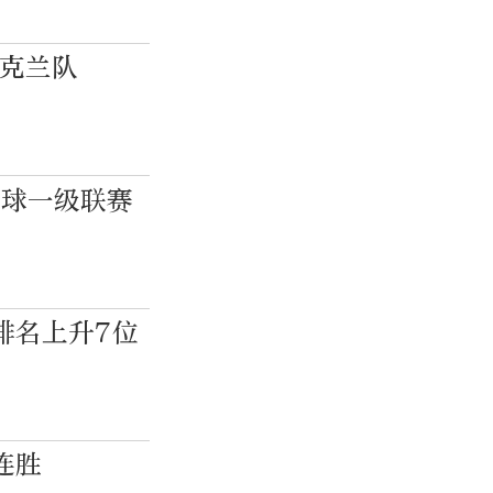
乌克兰队
篮球一级联赛
排名上升7位
连胜