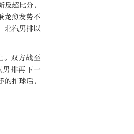
新反超比分，
秉龙愈发势不
，北汽男排以
上。双方战至
汽男排再下一
手的扣球后，