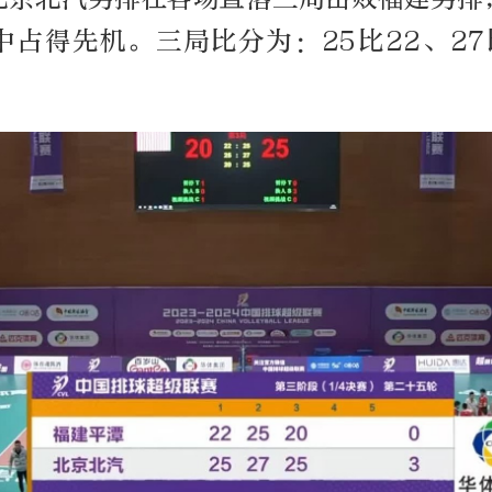
中占得先机。三局比分为：
25
比
22
、
27