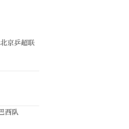
届北京乒超联
巴西队