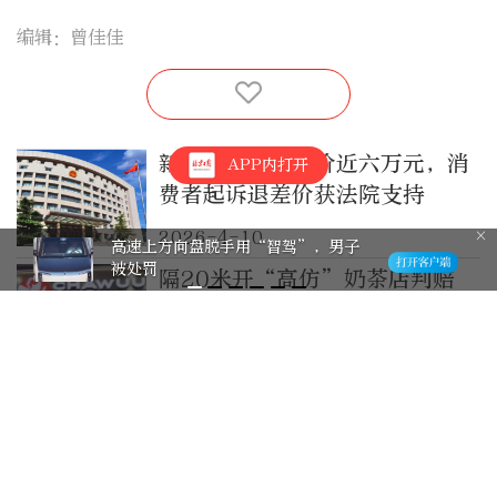
编辑：曾佳佳
新车保价期内降价近六万元，消
APP内打开
费者起诉退差价获法院支持
2026-4-10
高速上方向盘脱手用“智驾”，男子
被处罚
隔20米开“高仿”奶茶店判赔
35万元，网友：太明目张胆了
5小时前
全民健身日赋能职场健康！旧宫
镇开展“八段锦减压小课堂”公
益志愿服务活动
6小时前