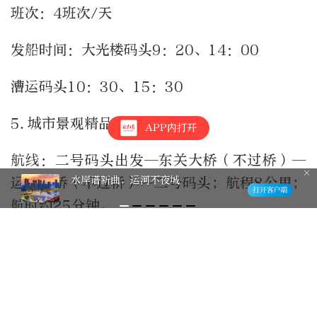
班次：4班次/天
发船时间：大光楼码头9：20、14：00
漕运码头10：30、15：30
5.城市景观精品夜航线路
APP内打开
航线：二号码头出发—东关大桥（不过桥）—
水岸谱新曲，运河不夜城
运河大桥（不过桥）—二号码头；航程8公里；
航时约25分钟。
班次：3班次/天
发船时间：19：10、19：50、20：30