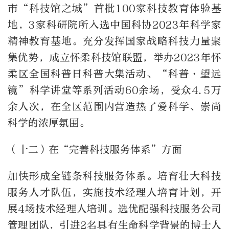
市“科技馆之城”首批
100
家科技教育体验基
地，
3
家科研院所入选中国科协
2023
年科学家
精神教育基地。充分发挥国家战略科技力量聚
集优势，成立怀柔科技馆联盟，举办
2023
年怀
柔区全国科普日科普大集活动、“科普·望远
镜”科学讲堂等系列活动
60
余场，受众
4.5
万
余人次，在全区范围内营造热了爱科学、崇尚
科学的浓厚氛围。
（十二）在“完善科技服务体系”方面
加快形成全链条科技服务体系。培育壮大科技
服务人才队伍，实施技术经理人培育计划，开
展
4
场技术经理人培训。选优配强科技服务公司
管理团队，引进
2
名具有生命科学背景的博士人