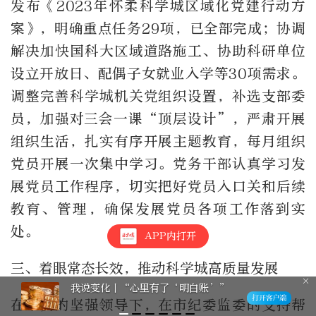
发布《
2023
年怀柔科学城区域化党建行动方
案》，明确重点任务
29
项，已全部完成；协调
解决加快国科大区域道路施工、协助科研单位
设立开放日、配偶子女就业入学等
30
项需求。
调整完善科学城机关党组织设置，补选支部委
员，加强对三会一课“顶层设计”，严肃开展
组织生活，扎实有序开展主题教育，每月组织
党员开展一次集中学习。党务干部认真学习发
展党员工作程序，切实把好党员入口关和后续
教育、管理，确保发展党员各项工作落到实
处。
APP内打开
三、着眼常态长效，推动科学城高质量发展
坚定文化自信 建设文化强国丨加强文
化遗产保护传承
在市委的坚强领导下，在市纪委监委的支持帮