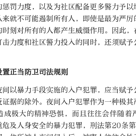
的惩罚力度，以及为社区配备更多警力予以
从来就不可能遏制所有人，即使是最为严厉
的时刻对所有的人都产生威慑作用。因此，
打击力度和社区警力投入的同时，还须赋予
设置正当防卫司法规则
夜间以暴力手段实施的入户犯罪，应当赋予
反证据的除外。夜间入户犯罪作为一种极其
造成极大的精神恐惧，而且往往会伴随着
重危及人身安全的暴力犯罪，刑法第20条第