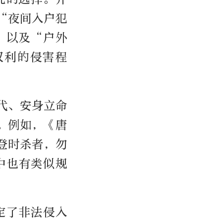
“夜间入户犯
，以及“户外
权利的侵害程
代、安身立命
。例如，《唐
登时杀者，勿
中也有类似规
定了非法侵入