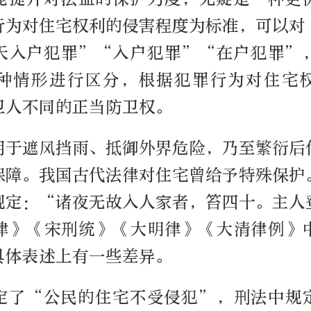
行为对住宅权利的侵害程度为标准，可以对
天入户犯罪”“入户犯罪”“在户犯罪”
种情形进行区分，根据犯罪行为对住宅
卫人不同的正当防卫权。
用于遮风挡雨、抵御外界危险，乃至繁衍后
保障。我国古代法律对住宅曾给予特殊保护
规定：“诸夜无故入人家者，笞四十。主人
律》《宋刑统》《大明律》《大清律例》
具体表述上有一些差异。
定了“公民的住宅不受侵犯”，刑法中规