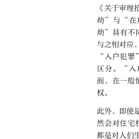
《关于审理
劫”与“在
劫”具有不
与之相对应
“入户犯罪
区分。“入
而，在一般
权。
此外，即使
然会对住宅
都是对人们