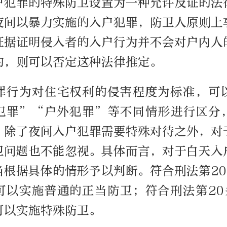
户犯罪的特殊防卫设置为一种允许反证的法
夜间以暴力实施的入户犯罪，防卫人原则上
证据证明侵入者的入户行为并不会对户内人
的，则可以否定这种法律推定。
罪行为对住宅权利的侵害程度为标准，可
犯罪”“户外犯罪”等不同情形进行区分
。除了夜间入户犯罪需要特殊对待之外，对
卫问题也不能忽视。具体而言，对于白天入
当根据具体的情形予以判断。符合刑法第20
可以实施普通的正当防卫；符合刑法第20
可以实施特殊防卫。