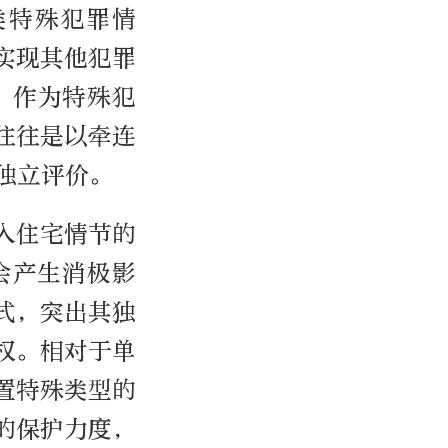
类特殊犯罪情
实现其他犯罪
”作为特殊犯
往往是以牵连
独立评价。
入住宅情节的
会产生消极影
式，突出其独
权。相对于单
置特殊类型的
的保护力度，