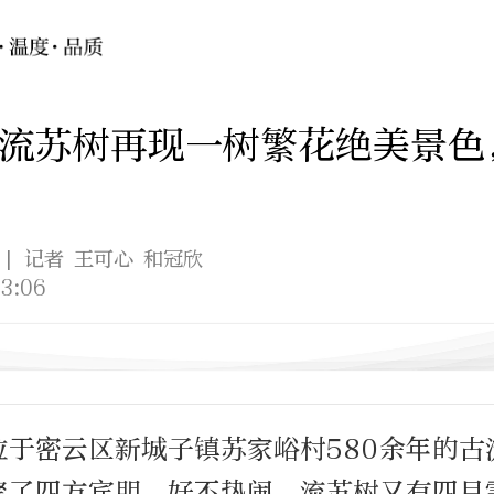
古流苏树再现一树繁花绝美景色
| 记者 王可心 和冠欣
3:06
位于密云区新城子镇苏家峪村580余年的
聚了四方宾朋，好不热闹。流苏树又有四月