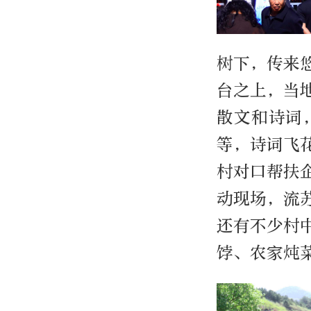
树下，传来
台之上，当
散文和诗词
等，诗词飞
村对口帮扶
动现场，流
还有不少村
饽、农家炖