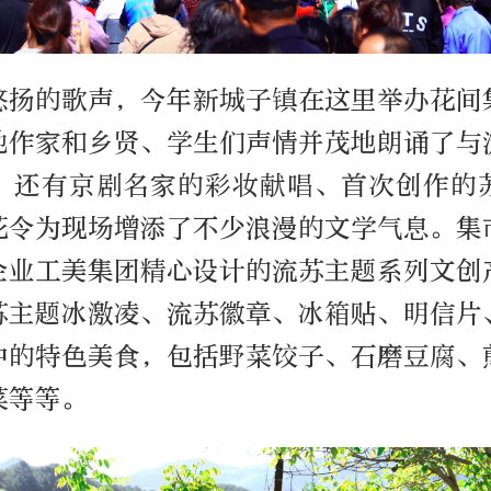
悠扬的歌声，今年新城子镇在这里举办花间
地作家和乡贤、学生们声情并茂地朗诵了与
，还有京剧名家的彩妆献唱、首次创作的
花令为现场增添了不少浪漫的文学气息。集
企业工美集团精心设计的流苏主题系列文创
苏主题冰激凌、流苏徽章、冰箱贴、明信片
中的特色美食，包括野菜饺子、石磨豆腐、
菜等等。