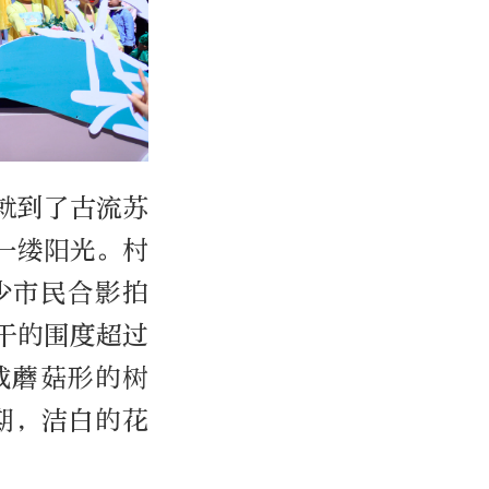
就到了古流苏
一缕阳光。村
少市民合影拍
干的围度超过
成蘑菇形的树
期，洁白的花