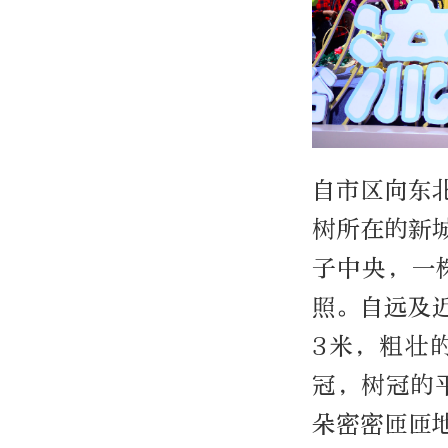
自市区向东
树所在的新
子中央，一
照。自远及
3米，粗壮
冠，树冠的
朵密密匝匝