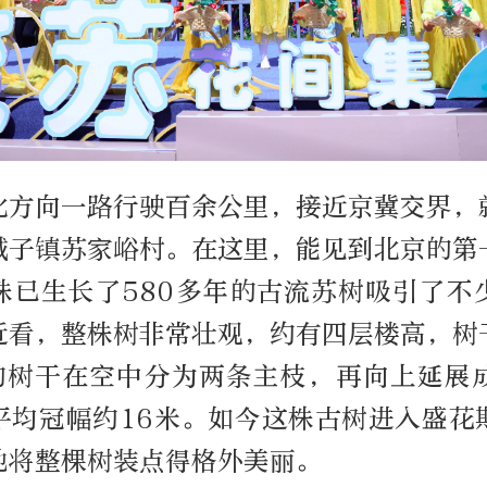
北方向一路行驶百余公里，接近京冀交界，
城子镇苏家峪村。在这里，能见到北京的第
株已生长了580多年的古流苏树吸引了不
近看，整株树非常壮观，约有四层楼高，树
的树干在空中分为两条主枝，再向上延展
平均冠幅约16米。如今这株古树进入盛花
地将整棵树装点得格外美丽。