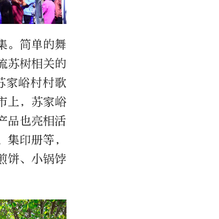
集。简单的舞
流苏树相关的
苏家峪村村歌
市上，苏家峪
产品也亮相活
、集印册等，
煎饼、小锅饽