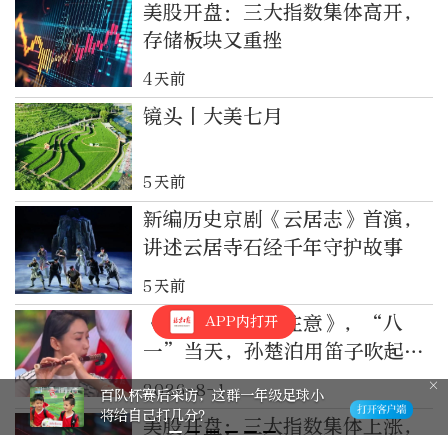
美股开盘：三大指数集体高开，
存储板块又重挫
4天前
镜头丨大美七月
5天前
新编历史京剧《云居志》首演，
讲述云居寺石经千年守护故事
5天前
《三大纪律八项注意》，“八
APP内打开
一”当天，孙楚泊用笛子吹起这
首军歌
2026-8-1
百队杯赛后采访，这群一年级足球小
将给自己打几分？
美股开盘：三大指数集体上涨，