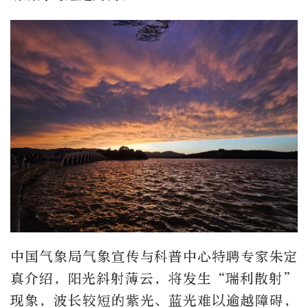
中国气象局气象宣传与科普中心特聘专家朱定
真介绍，阳光斜射薄云，将发生“瑞利散射”
现象，波长较短的紫光、蓝光难以逾越障碍，