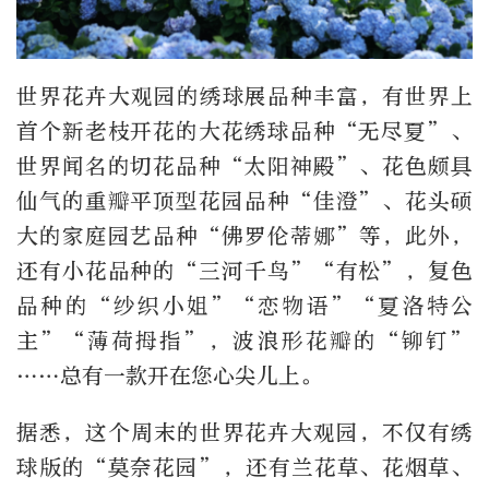
世界花卉大观园的绣球展品种丰富，有世界上
首个新老枝开花的大花绣球品种“无尽夏”、
世界闻名的切花品种“太阳神殿”、花色颇具
仙气的重瓣平顶型花园品种“佳澄”、花头硕
大的家庭园艺品种“佛罗伦蒂娜”等，此外，
还有小花品种的“三河千鸟”“有松”，复色
品种的“纱织小姐”“恋物语”“夏洛特公
主”“薄荷拇指”，波浪形花瓣的“铆钉”
……总有一款开在您心尖儿上。
据悉，这个周末的世界花卉大观园，不仅有绣
球版的“莫奈花园”，还有兰花草、花烟草、