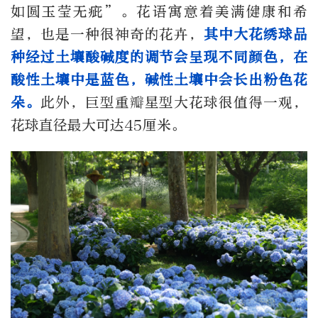
如圆玉莹无疵”。花语寓意着美满健康和希
望，也是一种很神奇的花卉，
其中大花绣球品
种经过土壤酸碱度的调节会呈现不同颜色，在
酸性土壤中是蓝色，碱性土壤中会长出粉色花
朵。
此外，巨型重瓣星型大花球很值得一观，
花球直径最大可达45厘米。