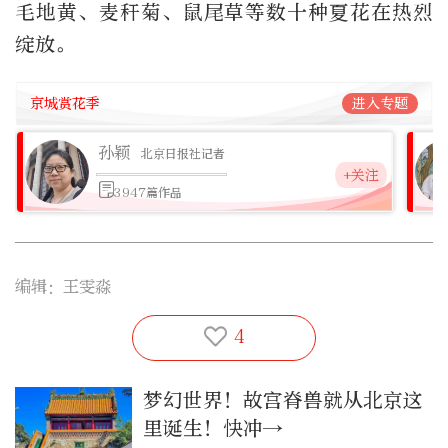
毛地黄、麦秆菊、鼠尾草等数十种夏花在热烈
绽放。
京城赏花季
进入专题
孙颖
北京日报社记者
+关注
3947篇作品
编辑：王雯淼
4
梦幻世界！故宫脊兽就从北京这
里诞生！快冲→