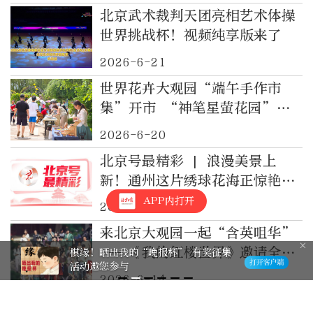
北京武术裁判天团亮相艺术体操
世界挑战杯！视频纯享版来了
2026-6-21
世界花卉大观园“端午手作市
集”开市 “神笔星萤花园”成
亮点
2026-6-20
北京号最精彩 | 浪漫美景上
新！通州这片绣球花海正惊艳绽
放
APP内打开
2026-6-14
来北京大观园一起“含英咀华”
——《我的红楼世界》邀请全国
棋缘！晒出我的“晚报杯” 有奖征集
活动邀您参与
高考生免费畅玩
2026-6-14
雨后初夏，颐和园版“莫奈花