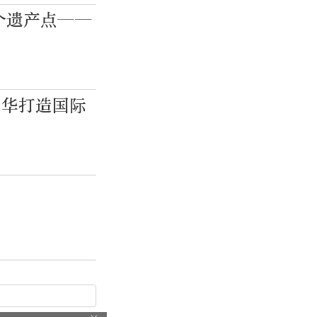
个遗产点——
年华打造国际