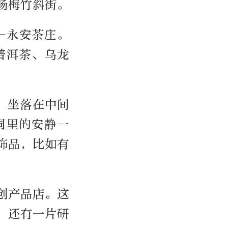
杨梅竹斜街。
—永安茶庄。
普洱茶、乌龙
，坐落在中间
同里的安静一
饰品，比如有
创产品店。这
，还有一片研