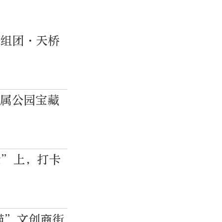
新组团·天桥
市属公园宝藏
梁”上，打卡
猫”文创商街