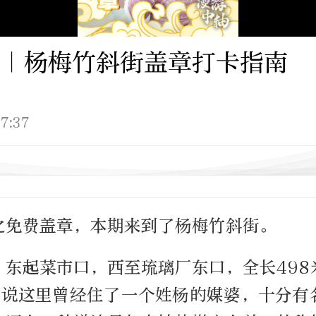
｜杨梅竹斜街盖章打卡指南
7:37
之免费盖章，本期来到了杨梅竹斜街。
，东起菜市口，西至琉璃厂东口，全长498
据说这里曾经住了一个姓杨的媒婆，十分有