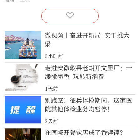
微视频｜奋进开新局 实干挑大
梁
6小时前
走进安徽歙县老胡开文墨厂：一
缕徽墨香 玩转新消费
1天前
别跑空！征兵体检期间，这家医
院其他体检业务均暂停！
3天前
在医院开餐饮店成了香饽饽？