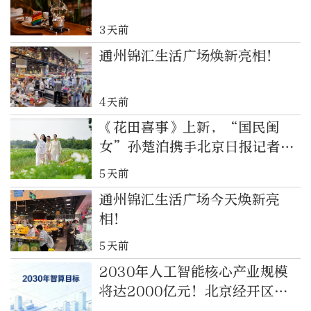
3天前
通州锦汇生活广场焕新亮相！
4天前
《花田喜事》上新，“国民闺
女”孙楚泊携手北京日报记者解
锁通州宝藏打卡地！
5天前
通州锦汇生活广场今天焕新亮
相！
5天前
2030年人工智能核心产业规模
将达2000亿元！北京经开区官
宣“人工智能+”行动新蓝图