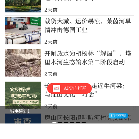
2天前
载货大减、运价暴涨，莱茵河旱
情冲击德国工业
2天前
开闸放水为胡杨林“解渴”，塔
里木河生态输水第二阶段启动
2天前
长图丨文明探源 走近牛河梁：
APP内打开
与红山文化“对话”
2天前
城事横划1
房山区长阳镇哑叭河村党支部原
书记杨更田接受审查调查
3天前