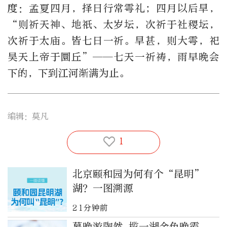
度：孟夏四月，择日行常雩礼；四月以后旱，
“则祈天神、地祇、太岁坛，次祈于社稷坛，
次祈于太庙。皆七日一祈。旱甚，则大雩，祀
昊天上帝于圜丘”——七天一祈祷，雨早晚会
下的，下到江河渐满为止。
编辑：莫凡
1
北京颐和园为何有个“昆明”
湖？一图溯源
21分钟前
暮晚游陶然 揽一湖金色晚霞