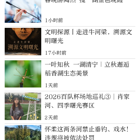
1小时前
文明探源丨走进牛河梁，溯源文
明曙光
17小时前
一叶知秋 一湖清宁｜立秋邂逅
稻香湖生态美景
1天前
2026百队杯场地巡礼③︱肖家
河、四季曙光赛区
2天前
怀柔这两条河禁止垂钓、戏水！
违规将被依法处罚