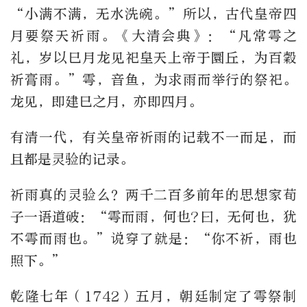
“小满不满，无水洗碗。”所以，古代皇帝四
月要祭天祈雨。《大清会典》：“凡常雩之
礼，岁以巳月龙见祀皇天上帝于圜丘，为百穀
祈膏雨。”雩，音鱼，为求雨而举行的祭祀。
龙见，即建巳之月，亦即四月。
有清一代，有关皇帝祈雨的记载不一而足，而
且都是灵验的记录。
祈雨真的灵验么？两千二百多前年的思想家荀
子一语道破：“雩而雨，何也
?
曰，无何也，犹
不雩而雨也。”说穿了就是：“你不祈，雨也
照下。”
乾隆七年（
1742
）五月，朝廷制定了雩祭制