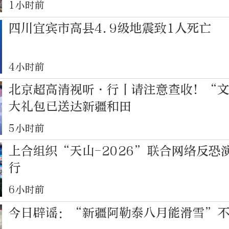
1小时前
四川宜宾市高县4.9级地震致1人死亡
4小时前
北京超高清视听・行丨请注意查收！“文
大礼包已送达新疆和田
5小时前
上合组织“天山-2026”联合网络反恐
行
6小时前
今日辟谣：“新疆阿勒泰八月能滑雪”