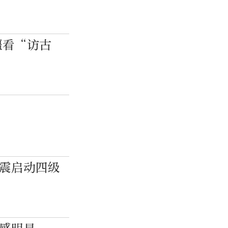
疆看“访古
伤
地震启动四级