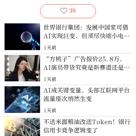
39
世界银行集团：发展中国家可借
AI实现巨变，但须尽快缩小电力
等差距
1天前
“方桃子”广告报价25.8万，
AI演员带货究竟是新赛道还是话
题营销？
1天前
AI成关键变量，头部互联网平台
流量座次悄然生变
1天前
不送米面粮油改送Token！银行
信用卡竞争逻辑变了