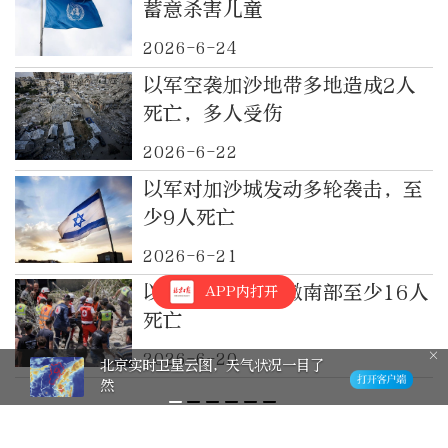
蓄意杀害儿童
2026-6-24
以军空袭加沙地带多地造成2人
死亡，多人受伤
2026-6-22
以军对加沙城发动多轮袭击，至
少9人死亡
2026-6-21
以色列空袭黎巴嫩南部至少16人
APP内打开
死亡
2026-6-20
北京实时卫星云图，天气状况一目了
然