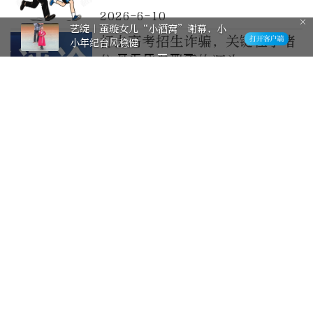
上——
2026-6-10
小酒窝”谢幕，小
艺绽｜佟丽娅、董
打击高考招生诈骗，关键在于堵
跳舞时的她们像在
住考生信息泄露的源头
2026-6-9
多地已公布高考查分时间，提醒
考生和家长警惕涉考骗局
2026-6-9
高考后需警惕这几类高发骗局，
考生和家长千万擦亮眼睛！‌‌
2026-6-7