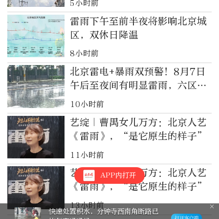
5小时前
雷雨下午至前半夜将影响北京城
区，双休日降温
8小时前
北京雷电+暴雨双预警！8月7日
午后至夜间有明显雷雨，六区升
级暴雨黄色预警
10小时前
艺绽｜曹禺女儿万方：北京人艺
《雷雨》，“是它原生的样子”
11小时前
艺绽｜曹禺女儿万方：北京人艺
APP内打开
《雷雨》，“是它原生的样子”
13小时前
快速处置积水，分钟寺西南角断路已