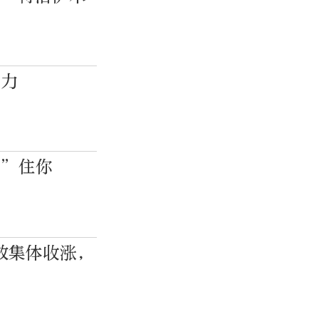
争力
卡”住你
数集体收涨，