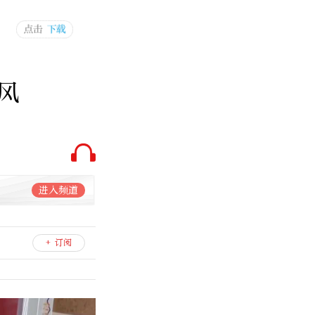
风
进入频道
+ 订阅