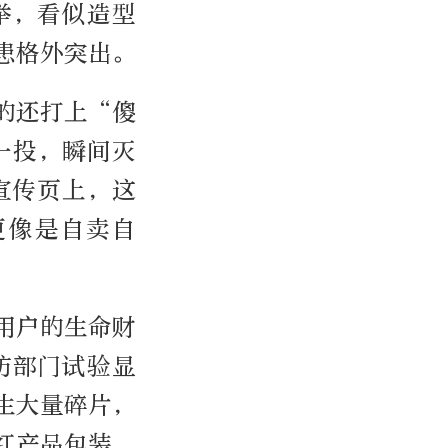
举，看似造型
患格外突出。
的还打上“傻
一投，瞬间灭
宣传页上，这
更像是自卖自
用户的生命财
防部门试验显
生大量碎片，
红产品包装，