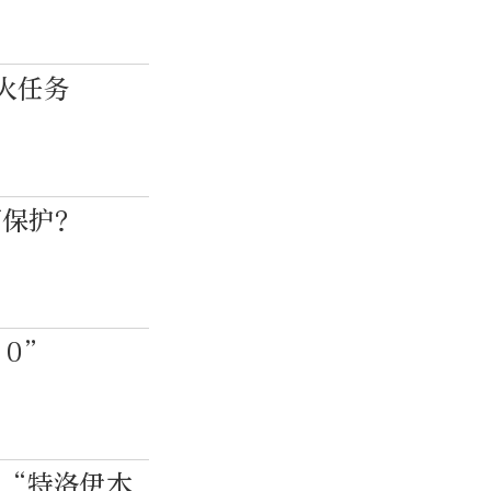
火任务
何保护？
.0”
的“特洛伊木