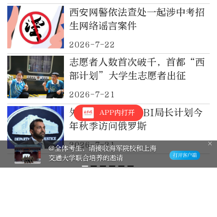
西安网警依法查处一起涉中考招
生网络谣言案件
2026-7-22
志愿者人数首次破千，首都“西
部计划”大学生志愿者出征
2026-7-21
外媒爆料：美国FBI局长计划今
APP内打开
年秋季访问俄罗斯
2026-7-21
@全体考生，请接收海军院校和上海
交通大学联合培养的邀请