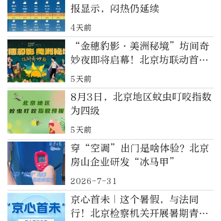
报显示，闷热仍延续
4天前
“金穗豹影・美洲秘境”坊间奇
妙夜即将启幕！北京坊联动首都
博物馆，打造沉浸式夜游新体验
5天前
8月3日，北京地区蚊虫叮咬指数
为四级
5天前
穿“空调”出门是啥体验？北京
房山企业研发“冰马甲”
2026-7-31
京心首未｜这个暑假，与法同
行！北京检察机关开展暑期青少