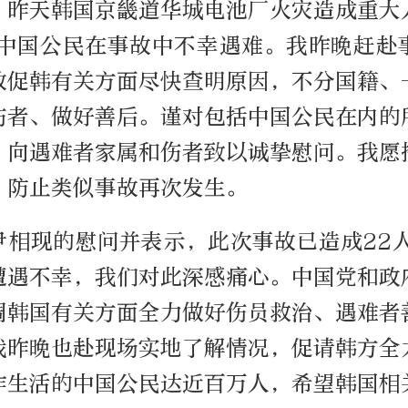
，昨天韩国京畿道华城电池厂火灾造成重大
名中国公民在事故中不幸遇难。我昨晚赶赴
敦促韩有关方面尽快查明原因，不分国籍、
伤者、做好善后。谨对包括中国公民在内的
，向遇难者家属和伤者致以诚挚慰问。我愿
，防止类似事故再次发生。
尹相现的慰问并表示，此次事故已造成22人
遭遇不幸，我们对此深感痛心。中国党和政
调韩国有关方面全力做好伤员救治、遇难者
我昨晚也赴现场实地了解情况，促请韩方全
作生活的中国公民达近百万人，希望韩国相