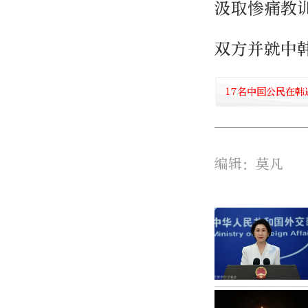
汲取惨痛教
双方并就中
17名中国公民在韩
编辑：莫凡