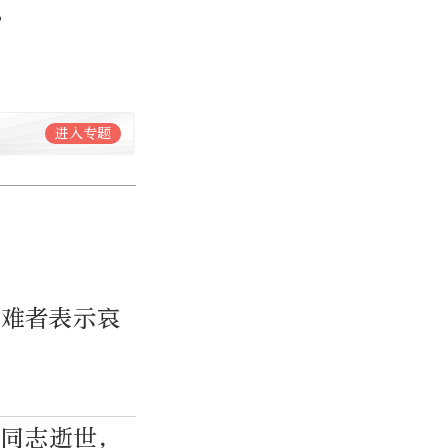
。
进入专题
遇难者表示哀
吉同志逝世，