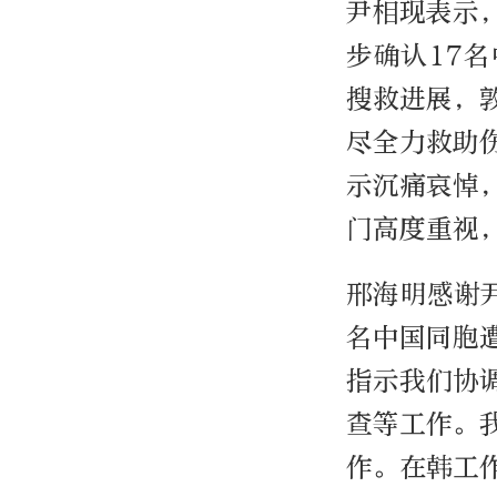
尹相现表示
步确认17
搜救进展，
尽全力救助
示沉痛哀悼
门高度重视
邢海明感谢
名中国同胞
指示我们协
查等工作。
作。在韩工