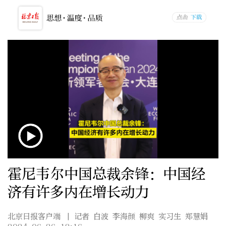
霍尼韦尔中国总裁余锋：中国经
济有许多内在增长动力
北京日报客户端
| 记者 白波 李海颜 柳爽 实习生 郑慧娟