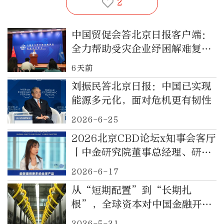
2
中国贸促会答北京日报客户端：
全力帮助受灾企业纾困解难复工
复产
6天前
刘振民答北京日报：中国已实现
能源多元化，面对危机更有韧性
2026-6-25
2026北京CBD论坛x知事会客厅
丨中金研究院董事总经理、研究
员谢超剖析“十五五”开局中国
2026-6-17
如何重塑全球竞争力。
从“短期配置”到“长期扎
根”，全球资本对中国金融开放
红利与长期发展信心十足
2026-5-31