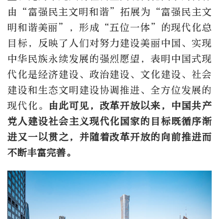
由“富强民主文明和谐”拓展为“富强民主文
明和谐美丽”，形成“五位一体”的现代化总
目标，反映了人们对努力建设美丽中国、实现
中华民族永续发展的强烈愿望，表明中国式现
代化是经济建设、政治建设、文化建设、社会
建设和生态文明建设协调推进、全方位发展的
现代化。
由此可见，改革开放以来，中国共产
党人建设社会主义现代化国家的目标既循序渐
进又一以贯之，并随着改革开放的向前推进而
不断丰富完善。