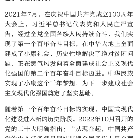
2021年7月，在庆祝中国共产党成立100周年
大会上，习近平总书记代表党和人民庄严宣
告，经过全党全国各族人民持续奋斗，我们实
现了第一个百年奋斗目标，在中华大地上全面
建成了小康社会，历史性地解决了绝对贫困问
题，正在意气风发向着全面建成社会主义现代
化强国的第二个百年奋斗目标迈进。中华民族
实现了小康这个千年梦想，为下一步建成社会
主义现代化强国奠定了坚实基础。
随着第一个百年奋斗目标的实现，中国式现代
化建设进入新的历史阶段。2022年10月召开的
党的二十大明确指出：“从现在起，中国共产