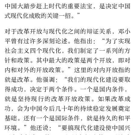
中国大踏步赶上时代的重要法宝，是决定中国
式现代化成败的关键一招。”
对于改革开放与现代化之间的辩证关系，邓小
平曾有过许多深刻论述。他指出：“为了实现
社会主义四个现代化，我们制定了一系列的方
针和政策。其中最大的政策是两个开放，即对
内和对外的开放政策。”这里的对内开放指的
就是改革。他强调：“我们的现代化建设要取
得成功，决定于两个条件。一个是国内条件，
就是坚持现行的改革开放政策。如果改革成
功，会为中国今后几十年的持续稳定发展奠定
基础。还有一个是国际条件，就是持久的和平
环境。”他还说：“要搞现代化建设使中国兴