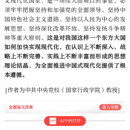
义现代化国家，是一项伟大而艰巨的事业，必
须牢牢把握坚持和加强党的全面领导、坚持中
国特色社会主义道路、坚持以人民为中心的发
展思想、坚持深化改革开放、坚持发扬斗争精
神等重大原则。
这是对我国这样一个东方大国
如何加快实现现代化，在认识上不断深入、战
略上不断完善、实践上不断丰富而形成的思想
理论结晶，为全面推进中国式现代化提供了根
本遵循。
[作者为中共中央党校（国家行政学院）教授]
全面深化改革
进入专题
APP内打开