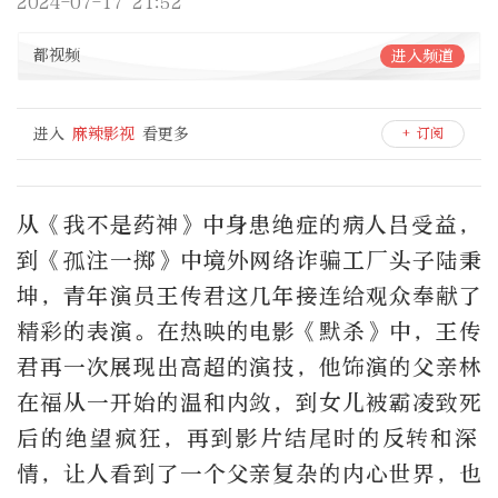
2024-07-17 21:52
都视频
进入频道
进入
麻辣影视
看更多
+ 订阅
从《我不是药神》中身患绝症的病人吕受益，
到《孤注一掷》中境外网络诈骗工厂头子陆秉
坤，青年演员王传君这几年接连给观众奉献了
精彩的表演。在热映的电影《默杀》中，王传
君再一次展现出高超的演技，他饰演的父亲林
在福从一开始的温和内敛，到女儿被霸凌致死
后
的
绝望疯狂，再到影片结尾时的反转和深
情，让人看到了一个父亲复杂的内心世界，也