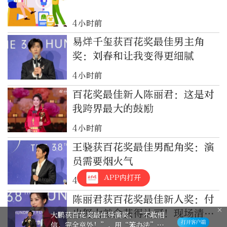
4小时前
易烊千玺获百花奖最佳男主角
奖：刘春和让我变得更细腻
4小时前
百花奖最佳新人陈丽君：这是对
我跨界最大的鼓励
4小时前
王骁获百花奖最佳男配角奖：演
员需要烟火气
APP内打开
4小时前
陈丽君获百花奖最佳新人奖：付
出努力就会获得认可！现场清唱
大鹏获百花奖最佳导演奖：“不敢相
信，完全意外！”，用“笨办法”走