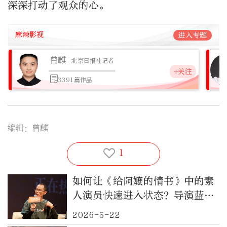
深深打动了观众的心。
麻辣影视
进入专题
曾麒
北京日报社记者
+关注
3391篇作品
编辑：曾麒
1
如何让《给阿嬷的情书》中的素
人演员快速进入状态？导演蓝鸿
春有妙招——
2026-5-22