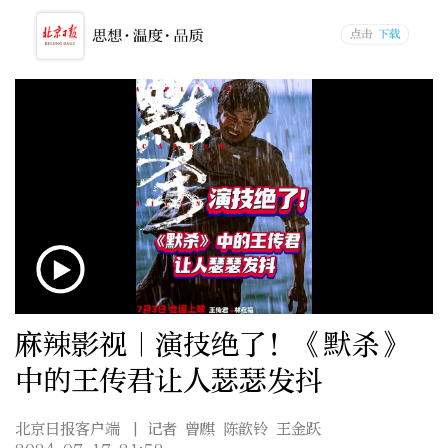
麻辣影视｜演技绝了！《默杀》
中的王传君让人瑟瑟发抖
北京日报客户端
| 记者 曾麒 陈歆铃 王金跃