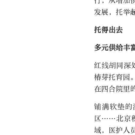
行，从增加
发展，托举
托得出去
多元供给丰
红线胡同深
椿芽托育园
在四合院里
铺满软垫的
区……北京
域，医护人