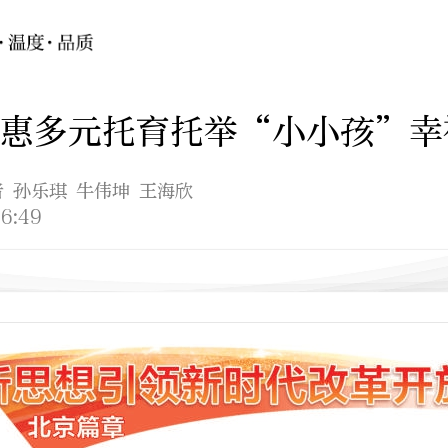
普惠多元托育托举“小小孩”幸
者 孙乐琪 牛伟坤 王海欣
6:49