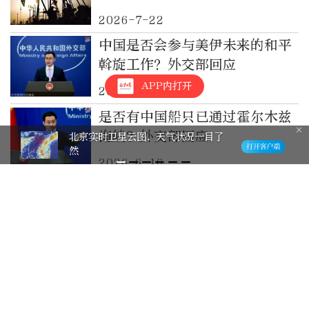
2026-7-22
中国是否会参与美伊未来的和平
斡旋工作？外交部回应
APP内打开
2026-6-18
是否有中国船只已通过霍尔木兹
海峡？外交部回应
北京实时卫星云图，天气状况一目了
然
2026-6-16
伊朗球员谈备战世界杯：时刻牵
挂祖国局势，签证问题影响出征
2026-6-14