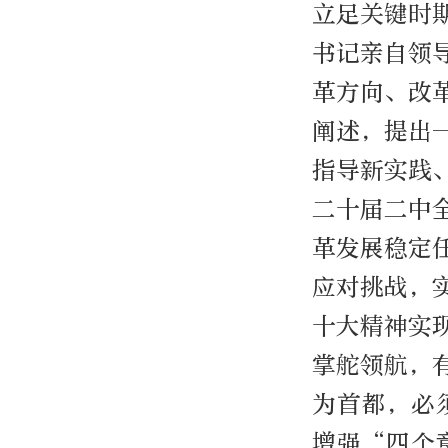
立足关键时
书记亲自领
革方向、改
阐述，提出
指导新实践
二十届二中
革发展稳定
应对挑战，
十大精神实
掌舵领航，
为首都，必
增强“四个