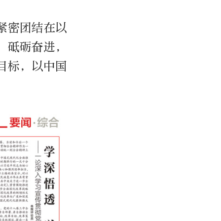
紧密团结在以
，砥砺奋进，
目标，以中国