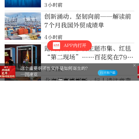
出“第二曲线”
3小时前
创新涌动，坚韧向前——解读前
7个月我国外贸成绩单
4小时前
APP内打开
露天放映、影视主题市集、红毯
“第二现场”……百花奖在798
开启城市文化体验新场景
@年轻人，三中全会《决定》里的这
4小时前
些事与你相关!
北京超高清视听・行丨请注意查
收！“文化+科技”大礼包已送
达新疆和田
6小时前