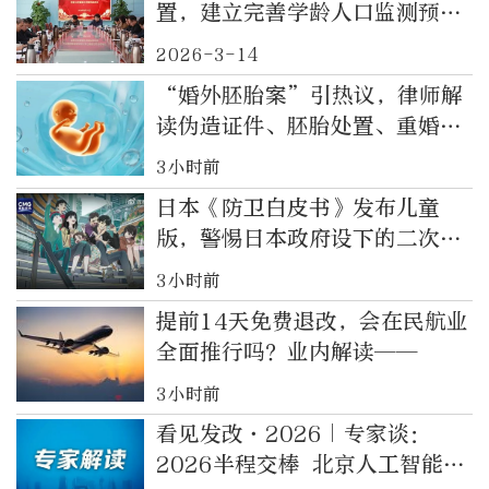
置，建立完善学龄人口监测预警
机制
2026-3-14
“婚外胚胎案”引热议，律师解
读伪造证件、胚胎处置、重婚罪
法律边界
3小时前
日本《防卫白皮书》发布儿童
版，警惕日本政府设下的二次元
陷阱
3小时前
提前14天免费退改，会在民航业
全面推行吗？业内解读——
3小时前
看见发改·2026｜专家谈：
2026半程交棒 北京人工智能跑