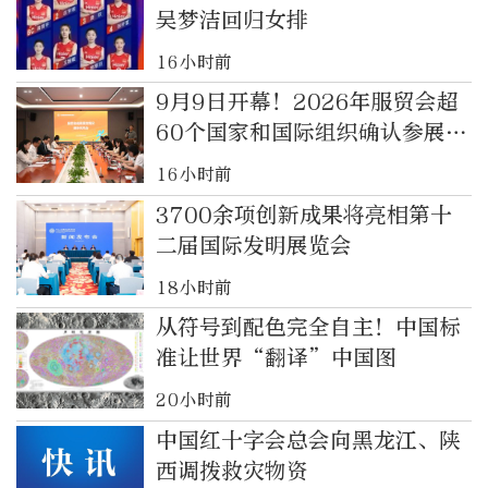
吴梦洁回归女排
16小时前
9月9日开幕！2026年服贸会超
60个国家和国际组织确认参展参
会
16小时前
3700余项创新成果将亮相第十
二届国际发明展览会
18小时前
从符号到配色完全自主！中国标
准让世界“翻译”中国图
20小时前
中国红十字会总会向黑龙江、陕
西调拨救灾物资