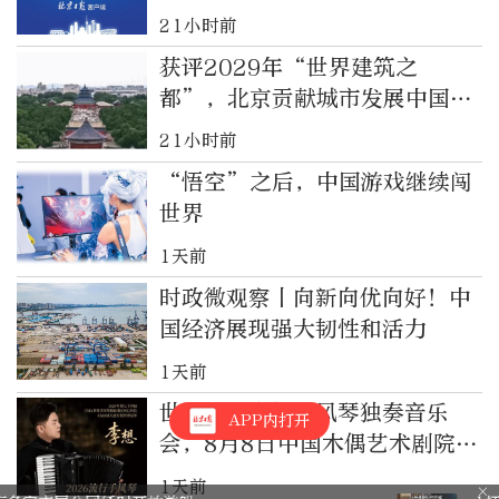
21小时前
获评2029年“世界建筑之
都”，北京贡献城市发展中国方
案
21小时前
“悟空”之后，中国游戏继续闯
世界
1天前
时政微观察丨向新向优向好！中
国经济展现强大韧性和活力
1天前
世界冠军李想手风琴独奏音乐
APP内打开
会，8月8日中国木偶艺术剧院开
启！
1天前