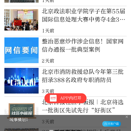
1天前
北京政法职业学院学子在第55届
国际信息处理大赛中勇夺4金3银
2铜！
1天前
整治恶意炒作涉企信息！国家网
信办通报一批典型案例
2天前
北京市消防救援总队今年第三批
招录388名政府专职消防员
3天前
APP内打开
北京日报社区小板报｜北京将选
一批街区先试先行“好街区”
城事横划1
3天前